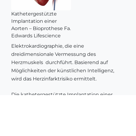
Kathetergestützte
Implantation einer
Aorten – Bioprothese Fa.
Edwards Lifescience
Elektrokardiographie, die eine
dreidimensionale Vermessung des
Herzmuskels durchführt. Basierend auf
Möglichkeiten der künstlichen Intelligenz,
wird das Herzinfarktrisiko ermittelt.
Die kathetergestützte Implantation einer
Aortenbioprothese, (TAVI-Verfahren) welche
erstmals durch den Franzosen Alain Cribier
2002 durchgeführt wurde, ist aktuell ein
routinemäßiger Eingriff mit einem sehr guten
Ergebnis geworden. Ältere Patienten mit