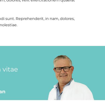
am, dolores, velit exercitationem quaerat
di sunt. Reprehenderit, in nam, dolores,
olestiae.
 vitae
an