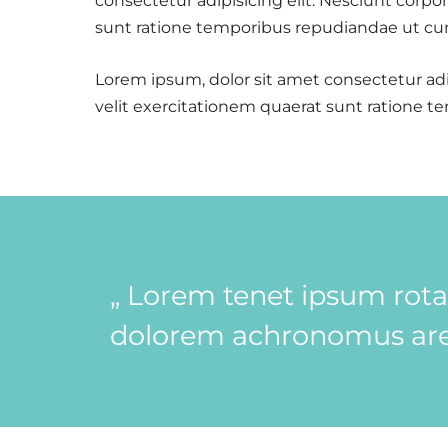
consectetur adipisicing elit. Nesciunt corpo
sunt ratione temporibus repudiandae ut cu
Lorem ipsum, dolor sit amet consectetur adip
velit exercitationem quaerat sunt ratione 
„ Lorem tenet ipsum rot
dolorem achronomus are