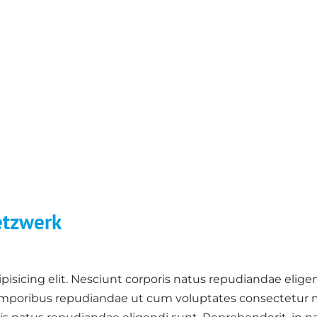
etzwerk
isicing elit. Nesciunt corporis natus repudiandae eligen
temporibus repudiandae ut cum voluptates consectetur m