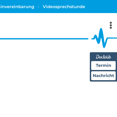
minvereinbarung
•
Videosprechstunde
Termin
Nachricht