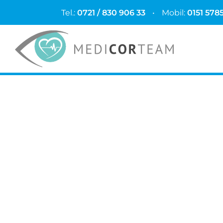
Tel.:
0721 / 830 906 33
•
Mobil:
0151 578