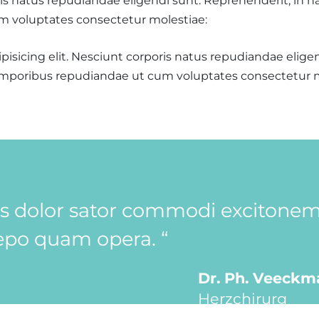
ris natus repudiandae eligendi sunt. Reprehenderit, in n
m voluptates consectetur molestiae:
isicing elit. Nesciunt corporis natus repudiandae eligen
temporibus repudiandae ut cum voluptates consectetur m
as dolor sator commodi excitonem
po quam opera. “
Dr. Ph. Veeckm
Herzchirurg