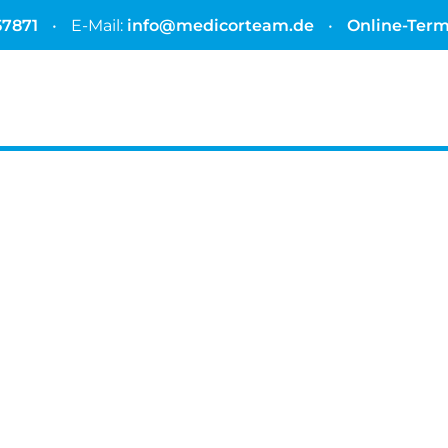
57871
•
E-Mail:
info@medicorteam.de
•
Online-Ter